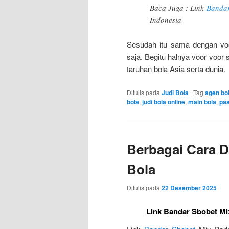
Baca Juga : Link
Bandar
Indonesia
Sesudah itu sama dengan vo
saja. Begitu halnya voor voor 
taruhan bola Asia serta dunia.
Ditulis pada
Judi Bola
|
Tag
agen bo
bola
,
judi bola online
,
main bola
,
pas
Berbagai Cara 
Bola
Ditulis pada
22 Desember 2025
Link Bandar Sbobet Mix