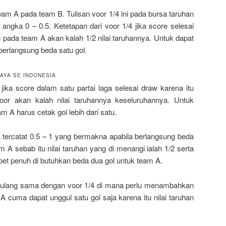
team A pada team B. Tulisan voor 1/4 ini pada bursa taruhan
 angka 0 – 0.5. Ketetapan dari voor 1/4 jika score selesai
 pada team A akan kalah 1/2 nilai taruhannya. Untuk dapat
erlangsung beda satu gol.
CAYA SE INDONESIA
 jika score dalam satu partai laga selesai draw karena itu
r akan kalah nilai taruhannya keseluruhannya. Untuk
A harus cetak gol lebih dari satu.
a tercatat 0.5 – 1 yang bermakna apabila berlangsung beda
 A sebab itu nilai taruhan yang di menangi ialah 1/2 serta
t penuh di butuhkan beda dua gol untuk team A.
g-ulang sama dengan voor 1/4 di mana perlu menambahkan
 A cuma dapat unggul satu gol saja karena itu nilai taruhan