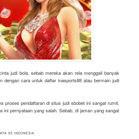
cinta judi bola, sebab mereka akan rela menggali banyak
an dengan cara untuk daftar inasports88 atau bermain judi
 proses pendaftaran di situs judi sbobet ini sangat rumit,
ini pernyataan yang salah. Sebab, di jaman yang sangat
CAYA SE INDONESIA