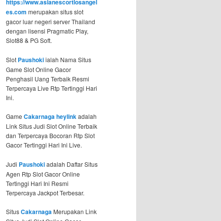
https://www.asianescortlosangel
es.com
merupakan situs slot
gacor luar negeri server Thailand
dengan lisensi Pragmatic Play,
Slot88 & PG Soft.
Slot
Paushoki
ialah Nama Situs
Game Slot Online Gacor
Penghasil Uang Terbaik Resmi
Terpercaya Live Rtp Tertinggi Hari
Ini.
Game
Cakarnaga heylink
adalah
Link Situs Judi Slot Online Terbaik
dan Terpercaya Bocoran Rtp Slot
Gacor Tertinggi Hari Ini Live.
Judi
Paushoki
adalah Daftar Situs
Agen Rtp Slot Gacor Online
Tertinggi Hari Ini Resmi
Terpercaya Jackpot Terbesar.
Situs
Cakarnaga
Merupakan Link