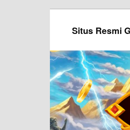
Langsung
Langsung
ke
ke
konten
konten
Situs Resmi 
utama
sekunder