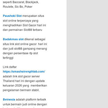
seperti Baccarat, Blackjack,
Roulete, Sic Bo, Poker
Paushoki Slot
merupakan situs
slot online terpercaya yang
menghadirkan Slot Gacor hari ini
dan permainan Slot88 terbaru
Badakmas slot
dikenal sebagai
situs link slot online gacor hari ini
dan judi slot88 gampang menang
dengan persentase rtp slot
tertinggi
Link daftar
https://smashstrengthlab.com/
adalah link slot gacor server
Thailand hari ini dengan update
keluaran 2026 yang memberikan
pengalaman bermain stabil.
Betnesia
adalah platform terbaik
untuk bermain judi online dengan