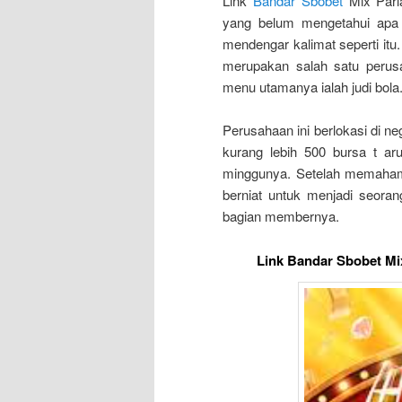
Link
Bandar Sbobet
Mix Parla
yang belum mengetahui apa 
mendengar kalimat seperti i
merupakan salah satu perusa
menu utamanya ialah judi bola
Perusahaan ini berlokasi di n
kurang lebih 500 bursa t ar
minggunya. Setelah memaham
berniat untuk menjadi seora
bagian membernya.
Link Bandar Sbobet Mix