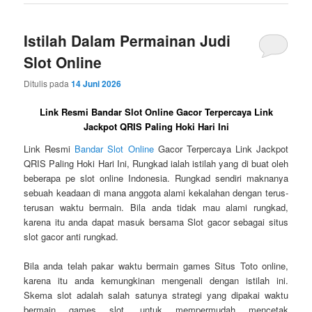
Istilah Dalam Permainan Judi
Slot Online
Ditulis pada
14 Juni 2026
Link Resmi Bandar Slot Online Gacor Terpercaya Link
Jackpot QRIS Paling Hoki Hari Ini
Link Resmi
Bandar Slot Online
Gacor Terpercaya Link Jackpot
QRIS Paling Hoki Hari Ini, Rungkad ialah istilah yang di buat oleh
beberapa pe slot online Indonesia. Rungkad sendiri maknanya
sebuah keadaan di mana anggota alami kekalahan dengan terus-
terusan waktu bermain. Bila anda tidak mau alami rungkad,
karena itu anda dapat masuk bersama Slot gacor sebagai situs
slot gacor anti rungkad.
Bila anda telah pakar waktu bermain games Situs Toto online,
karena itu anda kemungkinan mengenali dengan istilah ini.
Skema slot adalah salah satunya strategi yang dipakai waktu
bermain games slot, untuk mempermudah mencetak