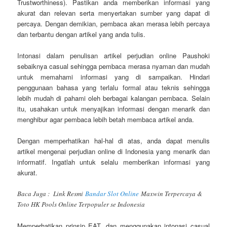
Trustworthiness). Pastikan anda memberikan informasi yang
akurat dan relevan serta menyertakan sumber yang dapat di
percaya. Dengan demikian, pembaca akan merasa lebih percaya
dan terbantu dengan artikel yang anda tulis.
Intonasi dalam penulisan artikel perjudian online Paushoki
sebaiknya casual sehingga pembaca merasa nyaman dan mudah
untuk memahami informasi yang di sampaikan. Hindari
penggunaan bahasa yang terlalu formal atau teknis sehingga
lebih mudah di pahami oleh berbagai kalangan pembaca. Selain
itu, usahakan untuk menyajikan informasi dengan menarik dan
menghibur agar pembaca lebih betah membaca artikel anda.
Dengan memperhatikan hal-hal di atas, anda dapat menulis
artikel mengenai perjudian online di Indonesia yang menarik dan
informatif. Ingatlah untuk selalu memberikan informasi yang
akurat.
Baca Juga : Link Resmi
Bandar Slot Online
Maxwin Terpercaya &
Toto HK Pools Online Terpopuler se Indonesia
Memperhatikan prinsip EAT, dan menggunakan intonasi casual