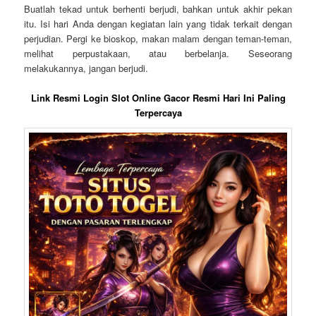
Buatlah tekad untuk berhenti berjudi, bahkan untuk akhir pekan
itu. Isi hari Anda dengan kegiatan lain yang tidak terkait dengan
perjudian. Pergi ke bioskop, makan malam dengan teman-teman,
melihat perpustakaan, atau berbelanja. Seseorang
melakukannya, jangan berjudi.
Link Resmi Login Slot Online Gacor Resmi Hari Ini Paling
Terpercaya