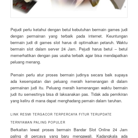
Pejudi perlu ketahui dengan betul kebutuhan bermain games judi
dengan permainan yang terbaik pada internet. Keuntungan
bermain judi di games slot harus di optimalkan petaruh. Waktu
bermain slot dalam server 24 Jam. Pejudi harus betul – betul
memerhatikan dengan pas usaha terbaik agar bisa mendapatkan
peluang menang.
Pemain perlu atur proses bermain judinya secara baik supaya
ada kesempatan dan peluang meraih kemenangan di dalam
permainan judi itu. Peluang meraih kemenangan waktu bermain
judi itu semestinya bisa di laksanakan pas. Tidak ada pemikiran
yang keliru di mana dapat menghadang pemain dalam taruhan.
LINK RESMI TERGACOR TERPERCAYA FITUR TERUPDATE
TERNYAMAN PALING POPULER
Berkaitan lewat proses bermain Bandar Slot Online 24 Jam
paling di percaya yang baru mengawali. Kadangkala ada