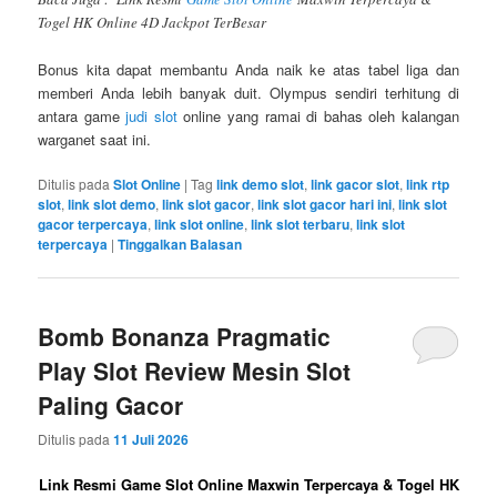
Togel HK Online 4D Jackpot TerBesar
Bonus kita dapat membantu Anda naik ke atas tabel liga dan
memberi Anda lebih banyak duit. Olympus sendiri terhitung di
antara game
judi slot
online yang ramai di bahas oleh kalangan
warganet saat ini.
Ditulis pada
Slot Online
|
Tag
link demo slot
,
link gacor slot
,
link rtp
slot
,
link slot demo
,
link slot gacor
,
link slot gacor hari ini
,
link slot
gacor terpercaya
,
link slot online
,
link slot terbaru
,
link slot
terpercaya
|
Tinggalkan Balasan
Bomb Bonanza Pragmatic
Play Slot Review Mesin Slot
Paling Gacor
Ditulis pada
11 Juli 2026
Link Resmi Game Slot Online Maxwin Terpercaya & Togel HK