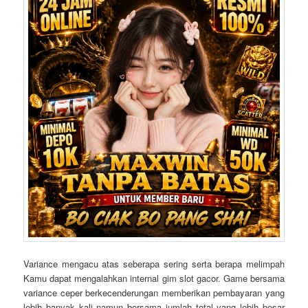
Variance mengacu atas seberapa sering serta berapa melimpah
Kamu dapat mengalahkan internal gim slot gacor. Game bersama
variance ceper berkecenderungan memberikan pembayaran yang
lebih banyak kali namun bersama jumlah total yang lebih besar