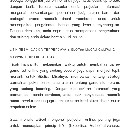
Sebagai penggemar judi online, anda juga harus selalu up-to-date
dengan berita terbaru seputar dunia perjudian. Informasi
mengenai perkembangan permainan judi, aturan baru, dan
berbagai promo menarik dapat membantu anda untuk
mendapatkan pengalaman berjudi yang lebih menyenangkan.
Dengan demikian, anda dapat terus memperbarui pengetahuan
dan strategi anda dalam bermain judi online.
LINK RESMI GACOR TERPERCAYA & SLOT88 MACAU GAMPANG
MAXWIN TERBAIK SE ASIA
Tidak hanya itu, meluangkan waktu untuk membahas game-
game judi online yang sedang populer juga dapat menjadi topik
menarik untuk ditulis. Misalnya, membahas tentang strategi
permainan poker online atau ulasan tentang game slot terbaru
yang sedang booming. Dengan memberikan informasi yang
bermanfaat kepada pembaca, anda tidak hanya dapat menarik
minat mereka namun juga meningkatkan kredibilitas dalam dunia
perjudian online.
Saat menulis artikel mengenai perjudian online, penting juga
untuk menerapkan prinsip EAT (Expertise, Authoritativeness,