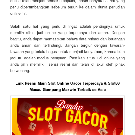
online telah menjadi semakin populer, masih banyak hal-hal yang
perlu dipertimbangkan sebelum terjun ke dalam dunia perjudian
online ini.
Salah satu hal yang perlu di ingat adalah pentingnya untuk
memilih situs judi online yang terpercaya dan aman. Dengan
begitu, anda dapat memastikan bahwa data pribadi dan keuangan
anda aman dan terlindungi. Jangan tergiur dengan tawaran-
tawaran yang terlalu bagus untuk menjadi kenyataan, karena bisa
jadi itu adalah modus penipuan. Pastikan situs judi online yang
anda pilih memiliki lisensi resmi dan telah di akui oleh pihak
berwenang.
Link Resmi Main Slot Online Gacor Terpercaya & Slot88
Macau Gampang Maxwin Terbaik se Asia