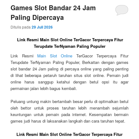
Games Slot Bandar 24 Jam
Paling Dipercaya
Ditulis pada
29 Juli 2026
Link Resmi Main Slot Online TerGacor Terpercaya Fitur
Terupdate TerNyaman Paling Populer
Link Resmi
Main Slot Online
TerGacor Terpercaya Fitur
Terupdate TerNyaman Paling Populer, Berkaitan dengan games
slot bandar 24 Jam paling di percaya online yang paling penting
di lihat beberapa petaruh taruhan situs slot online. Pemain judi
online harus sanggup ketahui dengan betul opsi itu agar
permainan jalan lebih bagus kembali.
Peluang untung makin bertambah besar perlu di optimalkan betul
oleh bettor untuk proses taruhan lebih menambah sejumlah
keuntungan untuk pemain pada internet. Kesempatan bermain
games judi harus di laksanakan langkah dan cara taruhan tepat.
Link Resmi Main Slot Online TerGacor Terpercaya Fitur