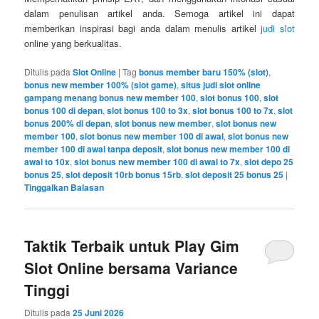
dalam penulisan artikel anda. Semoga artikel ini dapat
memberikan inspirasi bagi anda dalam menulis artikel
judi slot
online yang berkualitas.
Ditulis pada
Slot Online
|
Tag
bonus member baru 150% (slot)
,
bonus new member 100% (slot game)
,
situs judi slot online
gampang menang bonus new member 100
,
slot bonus 100
,
slot
bonus 100 di depan
,
slot bonus 100 to 3x
,
slot bonus 100 to 7x
,
slot
bonus 200% di depan
,
slot bonus new member
,
slot bonus new
member 100
,
slot bonus new member 100 di awal
,
slot bonus new
member 100 di awal tanpa deposit
,
slot bonus new member 100 di
awal to 10x
,
slot bonus new member 100 di awal to 7x
,
slot depo 25
bonus 25
,
slot deposit 10rb bonus 15rb
,
slot deposit 25 bonus 25
|
Tinggalkan Balasan
Taktik Terbaik untuk Play Gim
Slot Online bersama Variance
Tinggi
Ditulis pada
25 Juni 2026