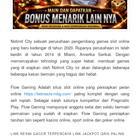
Nolimit City sebuah perusahaan pengembang games slot online
yang baru kedengar di tahun 2020. Rupanya perusahaan ini telah
berdiri di tahun 2014 di Miami, Amerika Serikat. Dengan
memercayakan tehnologi yang super hebat, membuat games
yang di siapkan oleh Nolimit City ini akan datangkan beberapa
beberapa kesan bermain yang bagus dan hebat.
Flow Gaming Adalah situs slot online yang persiapkan peran
online
https://betnesia-mbg.com/
paling komplet dengan uang
asli rupiah. Sebagai salah satunya kompetitor dari Pragmatic
Play, Flow Gaming mempunyai anggota setia dan selalu bermain
permainan yang sudah di siapkan. Flow Gaming persiapkan
taruhan lain seperti kasino online, sport online dan poker online.
LINK RESMI GACOR TERPERCAYA LINK JACKPOT QRIS PALING