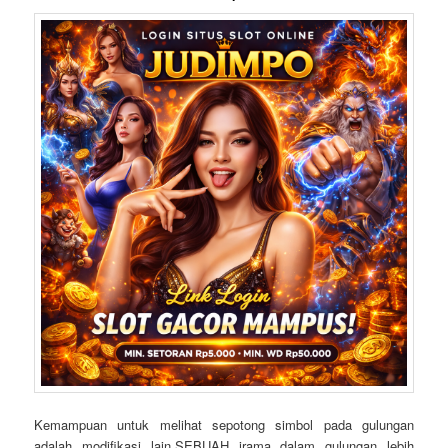
Kemampuan untuk melihat sepotong simbol pada gulungan
adalah modifikasi lain.SEBUAH irama dalam gulungan lebih