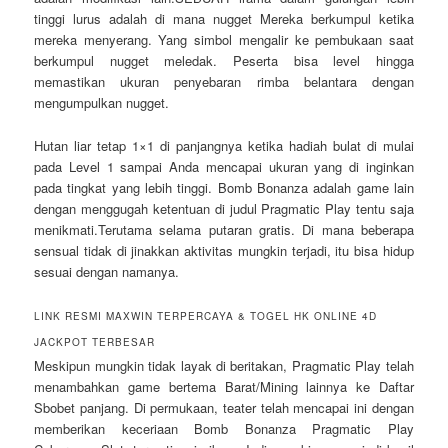
tinggi lurus adalah di mana nugget Mereka berkumpul ketika
mereka menyerang. Yang simbol mengalir ke pembukaan saat
berkumpul nugget meledak. Peserta bisa level hingga
memastikan ukuran penyebaran rimba belantara dengan
mengumpulkan nugget.
Hutan liar tetap 1×1 di panjangnya ketika hadiah bulat di mulai
pada Level 1 sampai Anda mencapai ukuran yang di inginkan
pada tingkat yang lebih tinggi. Bomb Bonanza adalah game lain
dengan menggugah ketentuan di judul Pragmatic Play tentu saja
menikmati.Terutama selama putaran gratis. Di mana beberapa
sensual tidak di jinakkan aktivitas mungkin terjadi, itu bisa hidup
sesuai dengan namanya.
LINK RESMI MAXWIN TERPERCAYA & TOGEL HK ONLINE 4D
JACKPOT TERBESAR
Meskipun mungkin tidak layak di beritakan, Pragmatic Play telah
menambahkan game bertema Barat/Mining lainnya ke Daftar
Sbobet panjang. Di permukaan, teater telah mencapai ini dengan
memberikan keceriaan Bomb Bonanza Pragmatic Play