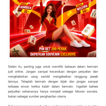
Selain itu, penting juga untuk memiliki batasan dalam bermain
judi online. Jangan sampai kecanduan dengan perjudian dan
menghabiskan uang sambil mengabaikan tanggung jawab
lainnya. Tetaplah bermain dengan bijak dan jangan sampai
terbawa emosi ketika kalah dalam bermain. Ingatlah bahwa
perjudian seharusnya hanya menjadi sebagai hiburan semata,
bukan sebagai sumber penghasilan utama.