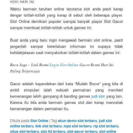
HOKI HARI INI
Waktu bermain taruhan online terutama slot anda pasti kerap
dengar istilah-istilah yang kerap di sebut oleh beberapa player.
Slot Online demikian populer sampai banyak player Slot Gacor
sampai membuat istilah-istilah untuk games ini.
Buat anda yang baru ingin mengawali bermain slot online, pasti
janganlah sampai keterlaluan informasi ini supaya tidak
ketidakjelasan saat menyaksikan istilah-istilah dalam games ini.
Baca Juga : Link Resmi
Login Slot Online
Gacor Resmi Hari Ini
Paling Terpercaya
Gacor adalah kependekan dari kata “Mudah Bocor” yang bila di
ambil simpulan ialah sebuah permainan yang memberi
kemenangan lebih gampang di banding games
judi slot
yang lain.
Karena itu bila anda bermain games slot dan kerap mencetak
kemenangan dalam permainan itu,
Ditulis pada
Slot Online
|
Tag
akun demo slot terbaru
,
judi slot
online terbaru
,
link slot terbaru
,
mpo slot terbaru
,
rtp slot terbaru
,
situs slot terbaru
,
slot 4d terbaru
,
slot gacor terbaru
,
slot online