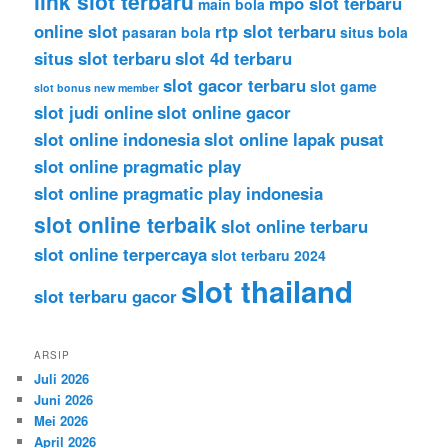
link slot terbaru
mpo slot terbaru
main bola
online slot
rtp slot terbaru
pasaran bola
situs bola
situs slot terbaru
slot 4d terbaru
slot gacor terbaru
slot game
slot bonus new member
slot judi online
slot online gacor
slot online indonesia
slot online lapak pusat
slot online pragmatic play
slot online pragmatic play indonesia
slot online terbaik
slot online terbaru
slot online terpercaya
slot terbaru 2024
slot thailand
slot terbaru gacor
ARSIP
Juli 2026
Juni 2026
Mei 2026
April 2026