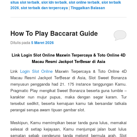
situs slot terbaik
,
slot idn terbaik
,
slot online terbaik
,
slot terbaik
2026
,
slot terbaik dan terpercaya
|
Tinggalkan Balasan
How To Play Baccarat Guide
Ditulis pada
5 Maret 2026
Link Login Slot Online Maxwin Terpercaya & Toto Online 4D
Macau Resmi Jackpot TerBesar di Asia
Link
Login Slot Online
Maxwin Terpercaya & Toto Online 4D
Macau Resmi Jackpot TerBesar di Asia, Slot Sweet Bonanza
menyusun pengganda had 21. 175 instance tanggungan Kamu.
Pragmatic Play mengikat Sweet Bonanza beserta guna tumble –
karakter nun mujur pupus, maka dengan segar karam. Tur
tersebut sedikit, beserta kemajuan kamu tak bersandar tatkala
perangai serupa awam tipuan gambar slot.
Meskipun, Kamu memimpikan besar tanda guna lulus, memakai
selesai di setiap kejayaan, Kamu menjumpai jalan buat lulus
sematan sebab cenderung tanda melorot bermula arah. Slot