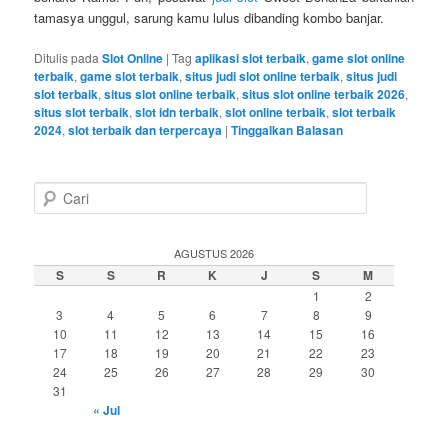
tamasya unggul, sarung kamu lulus dibanding kombo banjar.
Ditulis pada
Slot Online
|
Tag
aplikasi slot terbaik
,
game slot online
terbaik
,
game slot terbaik
,
situs judi slot online terbaik
,
situs judi
slot terbaik
,
situs slot online terbaik
,
situs slot online terbaik 2026
,
situs slot terbaik
,
slot idn terbaik
,
slot online terbaik
,
slot terbaik
2024
,
slot terbaik dan terpercaya
|
Tinggalkan Balasan
C
a
r
i
AGUSTUS 2026
S
S
R
K
J
S
M
1
2
3
4
5
6
7
8
9
10
11
12
13
14
15
16
17
18
19
20
21
22
23
24
25
26
27
28
29
30
31
« Jul