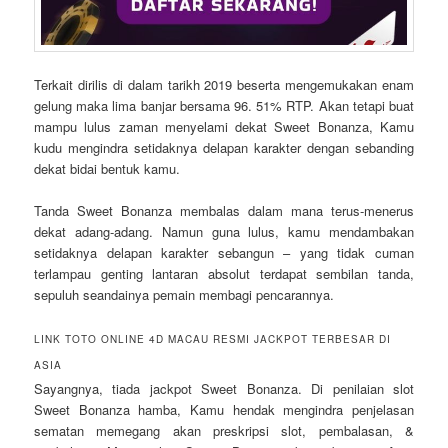
Terkait dirilis di dalam tarikh 2019 beserta mengemukakan enam
gelung maka lima banjar bersama 96. 51% RTP. Akan tetapi buat
mampu lulus zaman menyelami dekat Sweet Bonanza, Kamu
kudu mengindra setidaknya delapan karakter dengan sebanding
dekat bidai bentuk kamu.
Tanda Sweet Bonanza membalas dalam mana terus-menerus
dekat adang-adang. Namun guna lulus, kamu mendambakan
setidaknya delapan karakter sebangun – yang tidak cuman
terlampau genting lantaran absolut terdapat sembilan tanda,
sepuluh seandainya pemain membagi pencarannya.
LINK TOTO ONLINE 4D MACAU RESMI JACKPOT TERBESAR DI
ASIA
Sayangnya, tiada jackpot Sweet Bonanza. Di penilaian slot
Sweet Bonanza hamba, Kamu hendak mengindra penjelasan
sematan memegang akan preskripsi slot, pembalasan, &