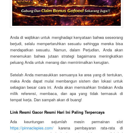
Anda di wajibkan untuk menghadapi kenyataan bahwa seseorang
berjudi, selalu mempertaruhkan sesuatu sehingga mereka bisa
mendapatkan sesuatu. Namun, dalam Perjudian, Anda akan
menemukan bahwa jutaan strategi bagaimana meningkatkan
peluang Anda untuk menang dan meminimalkan kerugian.
Setelah Anda memasukkan semuanya ke area yang di tentukan,
maka Anda dapat mulai membangun sistem dan lokasi untuk
sebagian besar cara ini. Anda akan memisahkan tindakan Anda
milik referensi, membaca, dan apa yang tidak termasuk di
tempat kerja. Dan sampah akan di buang!
Link Resmi Gacor Resmi Hari Ini Paling Terpercaya
Ada keuntungan sejumlah mesin permainan slot
https://pinnaclepies.com/
karena pembayaran rata-rata di