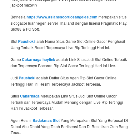
jackpot maxwin
Betnesia
https://www.asianescortlosangeles.com
merupakan situs
slot gacor luar negeri server Thailand dengan lisensi Pragmatic Play,
Slot88 & PG Soft.
Slot
Paushoki
ialah Nama Situs Game Slot Online Gacor Penghasil
Uang Terbaik Resmi Terpercaya Live Rtp Tertinggi Hari Ini.
Game
Cakarnaga heylink
adalah Link Situs Judi Slot Online Terbaik
dan Terpercaya Bocoran Rtp Slot Gacor Tertinggi Hari Ini Live.
Judi
Paushoki
adalah Daftar Situs Agen Rtp Slot Gacor Online
Tertinggi Hari Ini Resmi Terpercaya Jackpot Terbesar.
Situs
Cakarnaga
Merupakan Link Situs Judi Slot Online Gacor
Terbaik dan Terpercaya Mudah Menang dengan Live Rtp Tertinggi
Hari Ini Jackpot Terbesar.
Agen Resmi
Badakmas Slot
Yang Merupakan Slot Yang Berpusat DI
Dubai Abu Dhabi Yang Telah Berlisensi Dan Di Resmikan Oleh Bang
Zeus..