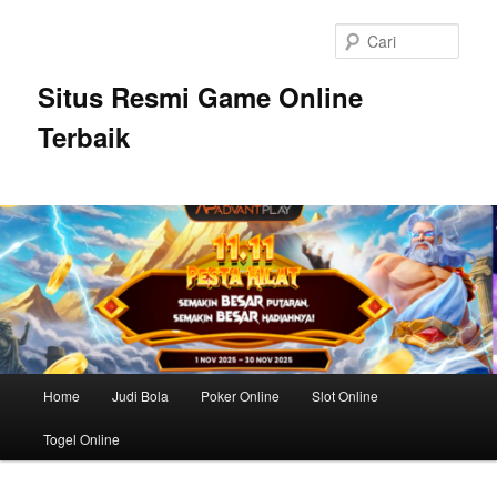
Langsung
Langsung
ke
ke
Cari
konten
konten
utama
sekunder
Situs Resmi Game Online
Terbaik
Menu
Home
Judi Bola
Poker Online
Slot Online
utama
Togel Online