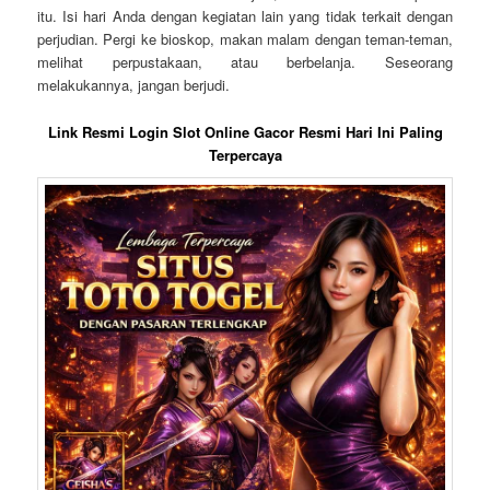
itu. Isi hari Anda dengan kegiatan lain yang tidak terkait dengan
perjudian. Pergi ke bioskop, makan malam dengan teman-teman,
melihat perpustakaan, atau berbelanja. Seseorang
melakukannya, jangan berjudi.
Link Resmi Login Slot Online Gacor Resmi Hari Ini Paling
Terpercaya