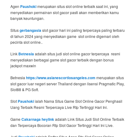
Agen
Paushoki
merupakan situs slot online terbaik saat ini, yang
menyediakan permainan slot gacor pasti akan memberikan kamu
banyak keuntungan.
Situs
gerbangasia
slot gacor hari ini paling terpercaya paling terbaru
di tahun 2024 yang menyediakan game slot online digemari oleh
pecinta slot online..
Link
Betnesia
adalah situs judi slot online gacor terpercaya resmi
menyediakan berbagai game slot gacor terbaik dengan bonus
jackpot maxwin
Betnesia
https://www.asianescortlosangeles.com
merupakan situs
slot gacor luar negeri server Thailand dengan lisensi Pragmatic Play,
Slot88 & PG Soft.
Slot
Paushoki
ialah Nama Situs Game Slot Online Gacor Penghasil
Uang Terbaik Resmi Terpercaya Live Rtp Tertinggi Hari Ini.
Game
Cakarnaga heylink
adalah Link Situs Judi Slot Online Terbaik
dan Terpercaya Bocoran Rtp Slot Gacor Tertinggi Hari Ini Live.
Judi
adalah Daftar Situs Agen Rtp Slot Gacor Online