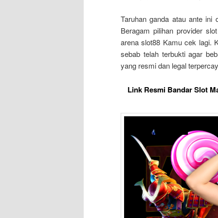
Taruhan ganda atau ante ini
Beragam pilihan provider slot
arena slot88 Kamu cek lagi. 
sebab telah terbukti agar be
yang resmi dan legal terperc
Link Resmi Bandar Slot M