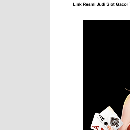
Link Resmi Judi Slot Gacor 