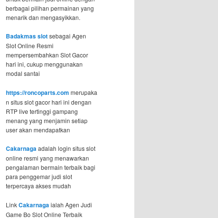
berbagai pilihan permainan yang
menarik dan mengasyikkan.
Badakmas slot
sebagai Agen
Slot Online Resmi
mempersembahkan Slot Gacor
hari ini, cukup menggunakan
modal santai
https://roncoparts.com
merupaka
n situs slot gacor hari ini dengan
RTP live tertinggi gampang
menang yang menjamin setiap
user akan mendapatkan
Cakarnaga
adalah login situs slot
online resmi yang menawarkan
pengalaman bermain terbaik bagi
para penggemar judi slot
terpercaya akses mudah
Link
Cakarnaga
ialah Agen Judi
Game Bo Slot Online Terbaik