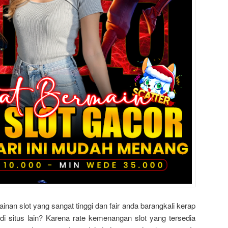
an slot yang sangat tinggi dan fair anda barangkali kerap
di situs lain? Karena rate kemenangan slot yang tersedia