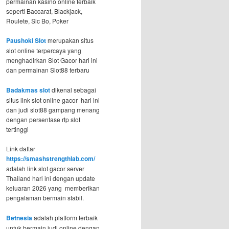
permainan kasino online terbaik
seperti Baccarat, Blackjack,
Roulete, Sic Bo, Poker
Paushoki Slot
merupakan situs
slot online terpercaya yang
menghadirkan Slot Gacor hari ini
dan permainan Slot88 terbaru
Badakmas slot
dikenal sebagai
situs link slot online gacor hari ini
dan judi slot88 gampang menang
dengan persentase rtp slot
tertinggi
Link daftar
https://smashstrengthlab.com/
adalah link slot gacor server
Thailand hari ini dengan update
keluaran 2026 yang memberikan
pengalaman bermain stabil.
Betnesia
adalah platform terbaik
untuk bermain judi online dengan