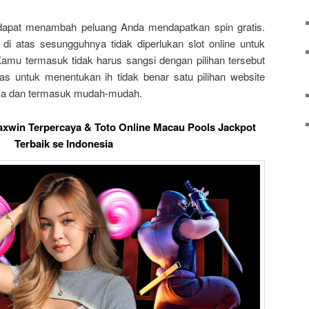
 dapat menambah peluang Anda mendapatkan spin gratis.
 di atas sesungguhnya tidak diperlukan slot online untuk
Kamu termasuk tidak harus sangsi dengan pilihan tersebut
bas untuk menentukan ih tidak benar satu pilihan website
aya dan termasuk mudah-mudah.
axwin Terpercaya & Toto Online Macau Pools Jackpot
Terbaik se Indonesia