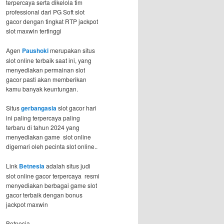
terpercaya serta dikelola tim
professional dari PG Soft slot
gacor dengan tingkat RTP jackpot
slot maxwin tertinggi
Agen
Paushoki
merupakan situs
slot online terbaik saat ini, yang
menyediakan permainan slot
gacor pasti akan memberikan
kamu banyak keuntungan.
Situs
gerbangasia
slot gacor hari
ini paling terpercaya paling
terbaru di tahun 2024 yang
menyediakan game slot online
digemari oleh pecinta slot online..
Link
Betnesia
adalah situs judi
slot online gacor terpercaya resmi
menyediakan berbagai game slot
gacor terbaik dengan bonus
jackpot maxwin
Betnesia