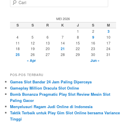
C
a
r
i
MEI 2026
S
S
R
K
J
S
M
1
2
3
4
5
6
7
8
9
10
11
12
13
14
15
16
17
18
19
20
21
22
23
24
25
26
27
28
29
30
31
« Apr
Jun »
POS-POS TERBARU
Games Slot Bandar 24 Jam Paling Dipercaya
Gameplay Million Dracula Slot Online
Bomb Bonanza Pragmatic Play Slot Review Mesin Slot
Paling Gacor
Menyelusuri Ragam Judi Online di Indonesia
Taktik Terbaik untuk Play Gim Slot Online bersama Variance
Tinggi