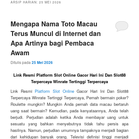
ARSIP HARIAN:
25 MEI 2026
Mengapa Nama Toto Macau
Terus Muncul di Internet dan
Apa Artinya bagi Pembaca
Awam
Ditulis pada
25 Mei 2026
Link Resmi Platform Slot Online Gacor Hari Ini Dan Slot88
Terpercaya Winrate Tertinggi Terpercaya
Link Resmi
Platform Slot Online
Gacor Hari Ini Dan Slot88
Terpercaya Winrate Tertinggi Terpercaya, Pernah bermain poker?
Roulette mungkin? Mungkin Anda pernah data macau bertaruh
uang saat bermain? Kemudian, pada kenyataannya, Anda telah
berjudi. Perjudian adalah ketika Anda membayar uang untuk
sesuatu yang bahkan menyebutnya tidak tahu persis apa
hasilnya. Namun, perjudian umumnya tampaknya menjadi bagian
dari kehidupan banyak orang. Televisi definisi tinggi menjadi