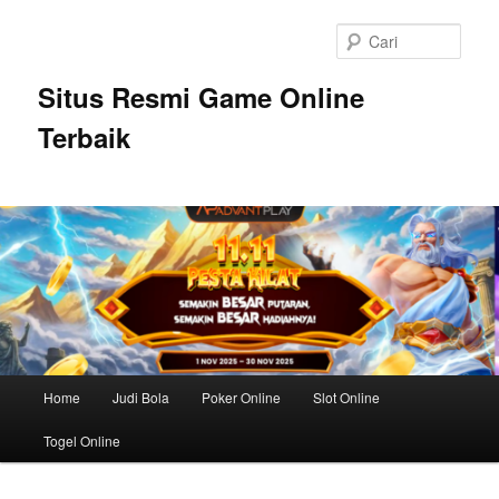
Langsung
Langsung
ke
ke
Cari
konten
konten
utama
sekunder
Situs Resmi Game Online
Terbaik
Menu
Home
Judi Bola
Poker Online
Slot Online
utama
Togel Online