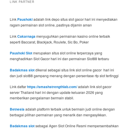
LINK PARTNER
Link
Paushoki
adalah link depo situs slot gacor hari ini menyediakan
ragam permainan slot online, pastinya dijamin aman
Link
Cakarnaga
menyuguhkan permainan kasino online terbaik
seperti Baccarat, Blackjack, Roulete, Sic Bo, Poker
Paushoki Slot
merupakan situs slot online terpercaya yang
menghadirkan Slot Gacor hari ini dan permainan Slot88 terbaru
Badakmas slot
dikenal sebagai situs link slot online gacor hari ini
dan judi slot88 gampang menang dengan persentase rtp slot tertinggi
Link daftar
https://smashstrengthlab.com/
adalah link slot gacor
server Thailand hari ini dengan update keluaran 2026 yang
memberikan pengalaman bermain stabil.
Betnesia
adalah platform terbaik untuk bermain judi online dengan
berbagai pilihan permainan yang menarik dan mengasyikkan.
Badakmas slot
sebagai Agen Slot Online Resmi mempersembahkan