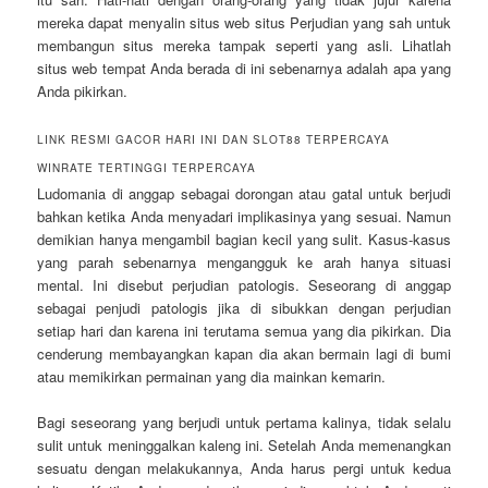
mereka dapat menyalin situs web situs Perjudian yang sah untuk
membangun situs mereka tampak seperti yang asli. Lihatlah
situs web tempat Anda berada di ini sebenarnya adalah apa yang
Anda pikirkan.
LINK RESMI GACOR HARI INI DAN SLOT88 TERPERCAYA
WINRATE TERTINGGI TERPERCAYA
Ludomania di anggap sebagai dorongan atau gatal untuk berjudi
bahkan ketika Anda menyadari implikasinya yang sesuai. Namun
demikian hanya mengambil bagian kecil yang sulit. Kasus-kasus
yang parah sebenarnya mengangguk ke arah hanya situasi
mental. Ini disebut perjudian patologis. Seseorang di anggap
sebagai penjudi patologis jika di sibukkan dengan perjudian
setiap hari dan karena ini terutama semua yang dia pikirkan. Dia
cenderung membayangkan kapan dia akan bermain lagi di bumi
atau memikirkan permainan yang dia mainkan kemarin.
Bagi seseorang yang berjudi untuk pertama kalinya, tidak selalu
sulit untuk meninggalkan kaleng ini. Setelah Anda memenangkan
sesuatu dengan melakukannya, Anda harus pergi untuk kedua